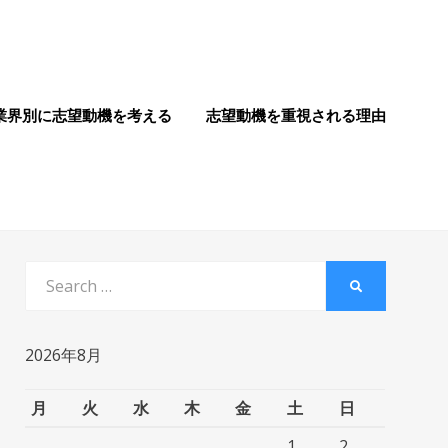
業界別に志望動機を考える
志望動機を重視される理由
Search
SEARCH
for:
2026年8月
月
火
水
木
金
土
日
1
2